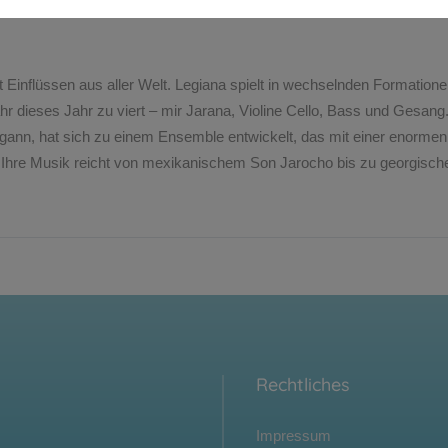
 Einflüssen aus aller Welt. Legiana spielt in wechselnden Formatione
 dieses Jahr zu viert – mir Jarana, Violine Cello, Bass und Gesang
ann, hat sich zu einem Ensemble entwickelt, das mit einer enormen P
rt.Ihre Musik reicht von mexikanischem Son Jarocho bis zu georgische
Rechtliches
Impressum