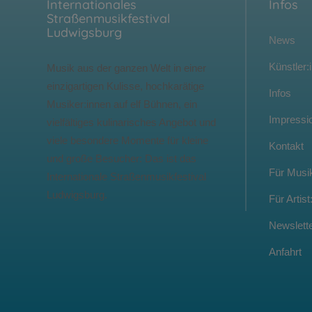
Internationales
Infos
Straßenmusikfestival
Ludwigsburg
News
Künstler:
Musik aus der ganzen Welt in einer
einzigartigen Kulisse, hochkarätige
Infos
Musiker:innen auf elf Bühnen, ein
Impressi
vielfältiges kulinarisches Angebot und
viele besondere Momente für kleine
Kontakt
und große Besucher: Das ist das
Für Musik
Internationale Straßenmusikfestival
Ludwigsburg.
Für Artist
Newslett
Anfahrt