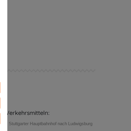
en Verkehrsmitteln:
 vom Stuttgarter Hauptbahnhof nach Ludwigsburg