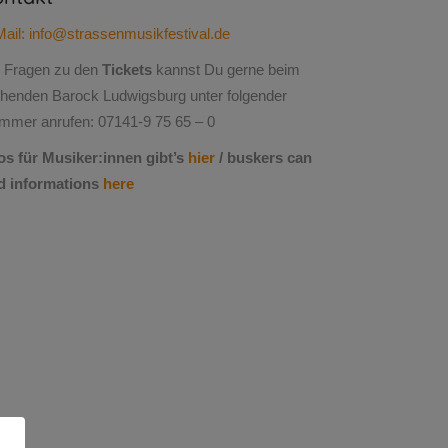
ail: info@strassenmusikfestival.de
i Fragen zu den
Tickets
kannst Du gerne beim
ühenden Barock Ludwigsburg unter folgender
mmer anrufen: 07141-9 75 65 – 0
fos für Musiker:innen gibt’s
hier
/
buskers can
nd informations
here