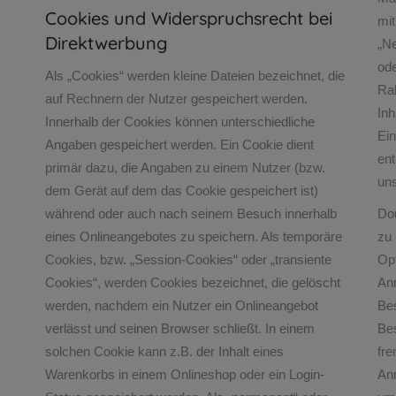
Cookies und Widerspruchsrecht bei
mit
Direktwerbung
„Ne
ode
Als „Cookies“ werden kleine Dateien bezeichnet, die
Ra
auf Rechnern der Nutzer gespeichert werden.
Inh
Innerhalb der Cookies können unterschiedliche
Ein
Angaben gespeichert werden. Ein Cookie dient
ent
primär dazu, die Angaben zu einem Nutzer (bzw.
un
dem Gerät auf dem das Cookie gespeichert ist)
während oder auch nach seinem Besuch innerhalb
Dou
eines Onlineangebotes zu speichern. Als temporäre
zu 
Cookies, bzw. „Session-Cookies“ oder „transiente
Opt
Cookies“, werden Cookies bezeichnet, die gelöscht
Anm
werden, nachdem ein Nutzer ein Onlineangebot
Be
verlässt und seinen Browser schließt. In einem
Bes
solchen Cookie kann z.B. der Inhalt eines
fr
Warenkorbs in einem Onlineshop oder ein Login-
An