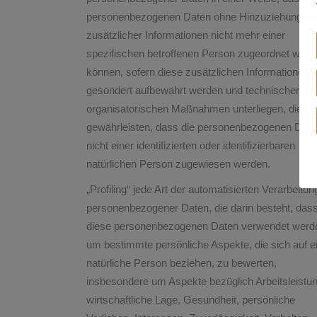
personenbezogenen Daten ohne Hinzuziehung
zusätzlicher Informationen nicht mehr einer
spezifischen betroffenen Person zugeordnet werd
können, sofern diese zusätzlichen Informationen
gesondert aufbewahrt werden und technischen un
organisatorischen Maßnahmen unterliegen, die
gewährleisten, dass die personenbezogenen Date
nicht einer identifizierten oder identifizierbaren
natürlichen Person zugewiesen werden.
„Profiling“ jede Art der automatisierten Verarbeitun
personenbezogener Daten, die darin besteht, das
diese personenbezogenen Daten verwendet werd
um bestimmte persönliche Aspekte, die sich auf e
natürliche Person beziehen, zu bewerten,
insbesondere um Aspekte bezüglich Arbeitsleistun
wirtschaftliche Lage, Gesundheit, persönliche