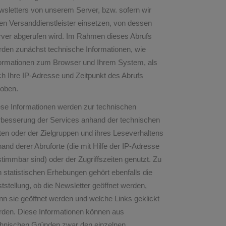
sletters von unserem Server, bzw. sofern wir
en Versanddienstleister einsetzen, von dessen
rver abgerufen wird. Im Rahmen dieses Abrufs
den zunächst technische Informationen, wie
formationen zum Browser und Ihrem System, als
h Ihre IP-Adresse und Zeitpunkt des Abrufs
hoben.
ese Informationen werden zur technischen
rbesserung der Services anhand der technischen
en oder der Zielgruppen und ihres Leseverhaltens
and derer Abruforte (die mit Hilfe der IP-Adresse
timmbar sind) oder der Zugriffszeiten genutzt. Zu
 statistischen Erhebungen gehört ebenfalls die
tstellung, ob die Newsletter geöffnet werden,
n sie geöffnet werden und welche Links geklickt
rden. Diese Informationen können aus
chnischen Gründen zwar den einzelnen