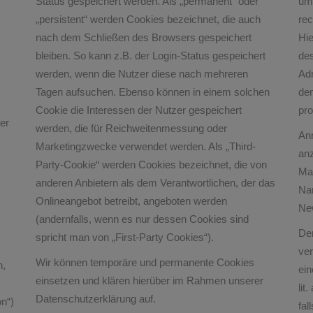
Status gespeichert werden. Als „permanent“ oder
um
„persistent“ werden Cookies bezeichnet, die auch
re
nach dem Schließen des Browsers gespeichert
Hi
bleiben. So kann z.B. der Login-Status gespeichert
des
werden, wenn die Nutzer diese nach mehreren
Ad
Tagen aufsuchen. Ebenso können in einem solchen
de
Cookie die Interessen der Nutzer gespeichert
pro
er
werden, die für Reichweitenmessung oder
An
Marketingzwecke verwendet werden. Als „Third-
anz
Party-Cookie“ werden Cookies bezeichnet, die von
Mai
anderen Anbietern als dem Verantwortlichen, der das
Na
Onlineangebot betreibt, angeboten werden
Ne
(andernfalls, wenn es nur dessen Cookies sind
Der
spricht man von „First-Party Cookies“).
ve
Wir können temporäre und permanente Cookies
n,
ein
einsetzen und klären hierüber im Rahmen unserer
lit
Datenschutzerklärung auf.
on“)
fal