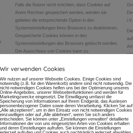
Falls die Nutzer nicht möchten, dass Cookies auf
Gr
ihrem Rechner gespeichert werden, werden sie
Dir
g
gebeten die entsprechende Option in den
i.V
Systemeinstellungen ihres Browsers zu deaktivieren.
Die
Gespeicherte Cookies können in den
auf
n
Systemeinstellungen des Browsers gelöscht werden.
Art
k
Der Ausschluss von Cookies kann zu
sic
Funktionseinschränkungen dieses Onlineangebotes
si
führen.
Wir verwenden Cookies
ges
Ein genereller Widerspruch gegen den Einsatz der zu
Erw
Wir nutzen auf unserer Webseite Cookies. Einige Cookies sind
notwendig (z.B. für den Warenkorb) andere sind nicht notwendig. Die
Zwecken des Onlinemarketing eingesetzten Cookies
den
nicht-notwendigen Cookies helfen uns bei der Optimierung unseres
er
Online-Angebotes, unserer Webseitenfunktionen und werden für
kann bei einer Vielzahl der Dienste, vor allem im Fall
Kü
Marketingzwecke eingesetzt. Die Einwilligung umfasst die
t
des Trackings, über die US-amerikanische Seite
Speicherung von Informationen auf Ihrem Endgerät, das Auslesen
uns
personenbezogener Daten sowie deren Verarbeitung. Klicken Sie auf
http://www.aboutads.info/choices/
oder die EU-Seite
„Alle akzeptieren“, um in den Einsatz von nicht notwendigen Cookies
Ein
einzuwilligen oder auf „Alle ablehnen“, wenn Sie sich anders
http://www.youronlinechoices.com/
erklärt werden.
des
entscheiden. Sie können unter „Einstellungen verwalten“ detaillierte
Informationen der von uns eingesetzten Arten von Cookies erhalten
Des Weiteren kann die Speicherung von Cookies
New
und deren Einstellungen aufrufen. Sie können die Einstellungen
mittels deren Abschaltung in den Einstellungen des
e
jederzeit aufrufen und Cookies auch nachträglich jederzeit abwählen