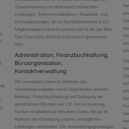
New
Zusammenhang mit elektronisch erbrachten
ein
Leistungen, Telekommunikations-, Rundfunk- und
Se
Fernsehleistungen, die an Nichtunternehmer in EU-
g
wer
Mitgliedstaaten erbracht werden und für die der Mini-
g
In
One-Stop-Shop (MOSS) in Anspruch genommen
n
auc
wird.
er
Administration, Finanzbuchhaltung,
g
Di
Büroorganisation,
1
Ve
Kontaktverwaltung
Dat
Wir verarbeiten Daten im Rahmen von
anh
all,
Verwaltungsaufgaben sowie Organisation unseres
bes
Betriebs, Finanzbuchhaltung und Befolgung der
den
e
gesetzlichen Pflichten, wie z.B. der Archivierung.
Fes
ch
Hierbei verarbeiten wir dieselben Daten, die wir im
wan
Rahmen der Erbringung unserer vertraglichen
we
Leistungen verarbeiten. Die Verarbeitungsgrundlagen
te