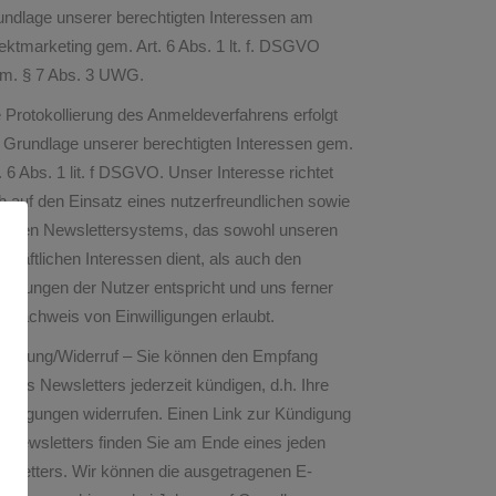
undlage unserer berechtigten Interessen am
ektmarketing gem. Art. 6 Abs. 1 lt. f. DSGVO
.m. § 7 Abs. 3 UWG.
 Protokollierung des Anmeldeverfahrens erfolgt
 Grundlage unserer berechtigten Interessen gem.
. 6 Abs. 1 lit. f DSGVO. Unser Interesse richtet
h auf den Einsatz eines nutzerfreundlichen sowie
cheren Newslettersystems, das sowohl unseren
chäftlichen Interessen dient, als auch den
artungen der Nutzer entspricht und uns ferner
 Nachweis von Einwilligungen erlaubt.
ndigung/Widerruf – Sie können den Empfang
eres Newsletters jederzeit kündigen, d.h. Ihre
willigungen widerrufen. Einen Link zur Kündigung
 Newsletters finden Sie am Ende eines jeden
sletters. Wir können die ausgetragenen E-