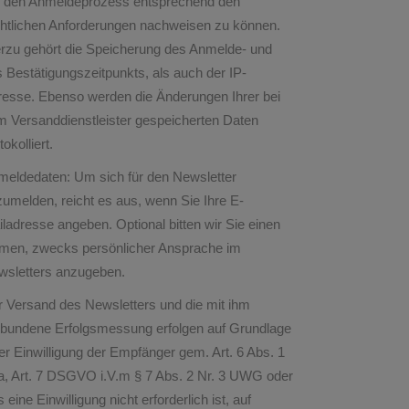
 den Anmeldeprozess entsprechend den
chtlichen Anforderungen nachweisen zu können.
erzu gehört die Speicherung des Anmelde- und
 Bestätigungszeitpunkts, als auch der IP-
resse. Ebenso werden die Änderungen Ihrer bei
m Versanddienstleister gespeicherten Daten
tokolliert.
meldedaten: Um sich für den Newsletter
umelden, reicht es aus, wenn Sie Ihre E-
ladresse angeben. Optional bitten wir Sie einen
men, zwecks persönlicher Ansprache im
wsletters anzugeben.
 Versand des Newsletters und die mit ihm
rbundene Erfolgsmessung erfolgen auf Grundlage
er Einwilligung der Empfänger gem. Art. 6 Abs. 1
. a, Art. 7 DSGVO i.V.m § 7 Abs. 2 Nr. 3 UWG oder
ls eine Einwilligung nicht erforderlich ist, auf