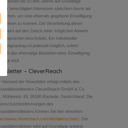
ladressen bis zu drei Jahren auf Grundlage
erer berechtigten Interessen speichern bevor wir
 löschen, um eine ehemals gegebene Einwilligung
hweisen zu können. Die Verarbeitung dieser
ten wird auf den Zweck einer möglichen Abwehr
 Ansprüchen beschränkt. Ein individueller
chungsantrag ist jederzeit möglich, sofern
leich das ehemalige Bestehen einer Einwilligung
tätigt wird.
wsletter – CleverReach
 Versand der Newsletter erfolgt mittels des
rsanddienstleisters CleverReach GmbH & Co.
, Mühlenstr. 43, 26180 Rastede, Deutschland. Die
tenschutzbestimmungen des
sanddienstleisters können Sie hier einsehen:
tps://www.cleverreach.com/de/datenschutz/
. Der
sanddienstleister wird auf Grundlage unserer