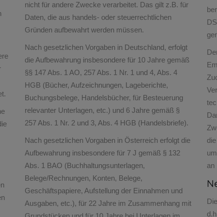
nicht für andere Zwecke verarbeitet. Das gilt z.B. für
ber
n
Daten, die aus handels- oder steuerrechtlichen
DS
Gründen aufbewahrt werden müssen.
gem
Nach gesetzlichen Vorgaben in Deutschland, erfolgt
Der
ere
die Aufbewahrung insbesondere für 10 Jahre gemäß
Em
r
§§ 147 Abs. 1 AO, 257 Abs. 1 Nr. 1 und 4, Abs. 4
Zu
HGB (Bücher, Aufzeichnungen, Lageberichte,
Ver
t.
Buchungsbelege, Handelsbücher, für Besteuerung
te
relevanter Unterlagen, etc.) und 6 Jahre gemäß §
he
Dar
257 Abs. 1 Nr. 2 und 3, Abs. 4 HGB (Handelsbriefe).
die
Zw
Nach gesetzlichen Vorgaben in Österreich erfolgt die
die
Aufbewahrung insbesondere für 7 J gemäß § 132
um
Abs. 1 BAO (Buchhaltungsunterlagen,
an 
Belege/Rechnungen, Konten, Belege,
Ne
en
Geschäftspapiere, Aufstellung der Einnahmen und
en
Die
Ausgaben, etc.), für 22 Jahre im Zusammenhang mit
d.h
Grundstücken und für 10 Jahre bei Unterlagen im