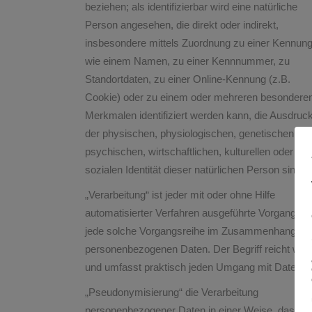
beziehen; als identifizierbar wird eine natürliche
Person angesehen, die direkt oder indirekt,
insbesondere mittels Zuordnung zu einer Kennun
wie einem Namen, zu einer Kennnummer, zu
Standortdaten, zu einer Online-Kennung (z.B.
Cookie) oder zu einem oder mehreren besondere
Merkmalen identifiziert werden kann, die Ausdruc
der physischen, physiologischen, genetischen,
psychischen, wirtschaftlichen, kulturellen oder
sozialen Identität dieser natürlichen Person sind.
„Verarbeitung“ ist jeder mit oder ohne Hilfe
automatisierter Verfahren ausgeführte Vorgang od
jede solche Vorgangsreihe im Zusammenhang mi
personenbezogenen Daten. Der Begriff reicht weit
und umfasst praktisch jeden Umgang mit Daten.
„Pseudonymisierung“ die Verarbeitung
personenbezogener Daten in einer Weise, dass di