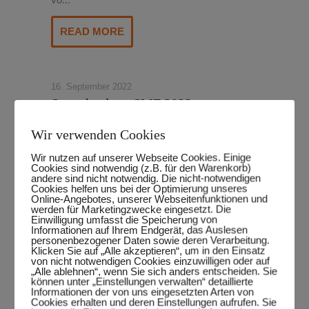
READ MORE
16. September 2022
Save the date: SMF 2023 vom
26.-28. Mai
Wir verwenden Cookies
Wir freuen uns jetzt schon auf das nächste
Wir nutzen auf unserer Webseite Cookies. Einige
Straßenmusikfestival 2023: Vom 26.-28. Mai
Cookies sind notwendig (z.B. für den Warenkorb)
andere sind nicht notwendig. Die nicht-notwendigen
gi...
Cookies helfen uns bei der Optimierung unseres
Online-Angebotes, unserer Webseitenfunktionen und
werden für Marketingzwecke eingesetzt. Die
READ MORE
Einwilligung umfasst die Speicherung von
Informationen auf Ihrem Endgerät, das Auslesen
personenbezogener Daten sowie deren Verarbeitung.
Klicken Sie auf „Alle akzeptieren“, um in den Einsatz
von nicht notwendigen Cookies einzuwilligen oder auf
7. Juni 2022
„Alle ablehnen“, wenn Sie sich anders entscheiden. Sie
können unter „Einstellungen verwalten“ detaillierte
Wir sagen Danke!
Informationen der von uns eingesetzten Arten von
Cookies erhalten und deren Einstellungen aufrufen. Sie
Wir sagen Danke! Danke an alle knapp 120