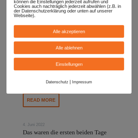
können die Einstellungen jederzeit aufrufen und
Musiker:innen, die am Festivalwochenende
Cookies auch nachträglich jederzeit abwählen (z.B. in
der Datenschutzerklärung oder unten auf unserer
das Publ...
Webseite).
READ MORE
Alle akzeptieren
Alle ablehnen
7. Juni 2022
Die Sieger 2022
Einstellungen
Wir gratulieren ganz herzlich den Siegern des
Zuschauervotings beim Internationalen
|
Datenschutz
Impressum
Straß...
READ MORE
4. Juni 2022
Das waren die ersten beiden Tage