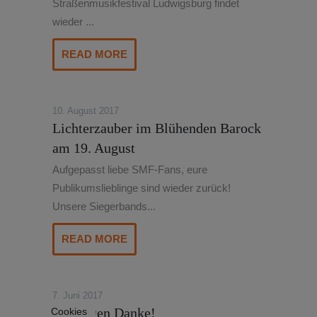
Straßenmusikfestival Ludwigsburg findet
wieder ...
READ MORE
10. August 2017
Lichterzauber im Blühenden Barock
am 19. August
Aufgepasst liebe SMF-Fans, eure
Publikumslieblinge sind wieder zurück!
Unsere Siegerbands...
READ MORE
7. Juni 2017
Wir sagen Danke!
Cookies