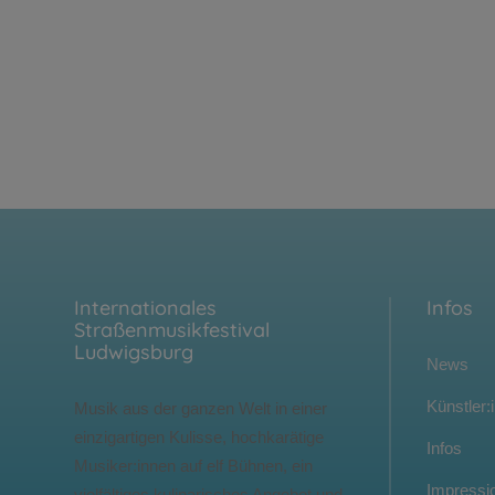
Internationales
Infos
Straßenmusikfestival
Ludwigsburg
News
Künstler:
Musik aus der ganzen Welt in einer
einzigartigen Kulisse, hochkarätige
Infos
Musiker:innen auf elf Bühnen, ein
Impressi
vielfältiges kulinarisches Angebot und