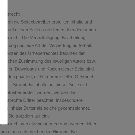
heberrecht
 durch die Seitenbetreiber erstellten Inhalte und
rke auf diesen Seiten unterliegen dem deutschen
eberrecht. Die Vervielfältigung, Bearbeitung,
breitung und jede Art der Verwertung außerhalb
r Grenzen des Urheberrechtes bedürfen der
riftlichen Zustimmung des jeweiligen Autors bzw.
tellers. Downloads und Kopien dieser Seite sind
 für den privaten, nicht kommerziellen Gebrauch
tattet. Soweit die Inhalte auf dieser Seite nicht
 Betreiber erstellt wurden, werden die
eberrechte Dritter beachtet. Insbesondere
den Inhalte Dritter als solche gekennzeichnet.
lten Sie trotzdem auf eine
heberrechtsverletzung aufmerksam werden, bitten
r um einen entsprechenden Hinweis. Bei