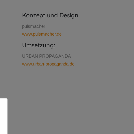
Konzept und Design:
pulsmacher
www.pulsmacher.de
Umsetzung:
URBAN PROPAGANDA
www.urban-propaganda.de