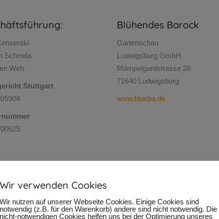
häftsführung:
Blühendes Barock
Kenserski
Gartenschau
n Schroda
Ludwigsburg GmbH
ten Weh
Mömpelgardstrasse 28
71640 Ludwigsburg
richt Stuttgart
05904
www.blueba.de
rnummer
/00625
Wir verwenden Cookies
Haftungsausschluss (Disclaimer)
Wir nutzen auf unserer Webseite Cookies. Einige Cookies sind
notwendig (z.B. für den Warenkorb) andere sind nicht notwendig. Die
nicht-notwendigen Cookies helfen uns bei der Optimierung unseres