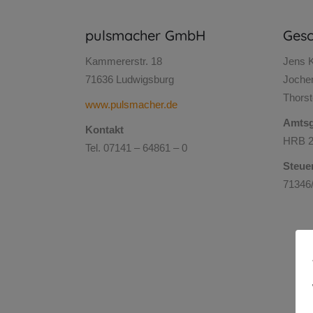
pulsmacher GmbH
Gesc
Kammererstr. 18
Jens 
71636 Ludwigsburg
Joche
Thors
www.pulsmacher.de
Amtsge
Kontakt
HRB 2
Tel. 07141 – 64861 – 0
Steue
71346