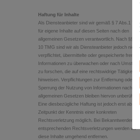
Haftung für Inhalte
Als Diensteanbieter sind wir gemäß § 7 Abs.1 T
für eigene Inhalte auf diesen Seiten nach den
allgemeinen Gesetzen verantwortlich. Nach §§ 8 b
10 TMG sind wir als Diensteanbieter jedoch nicht
verpflichtet, übermittelte oder gespeicherte fremde
Informationen zu überwachen oder nach Umstän
zu forschen, die auf eine rechtswidrige Tätigkeit
hinweisen. Verpflichtungen zur Entfernung oder
Sperrung der Nutzung von Informationen nach de
allgemeinen Gesetzen bleiben hiervon unberührt.
Eine diesbezügliche Haftung ist jedoch erst ab d
Zeitpunkt der Kenntnis einer konkreten
Rechtsverletzung möglich. Bei Bekanntwerden vo
entsprechenden Rechtsverletzungen werden wir
diese Inhalte umgehend entfernen.