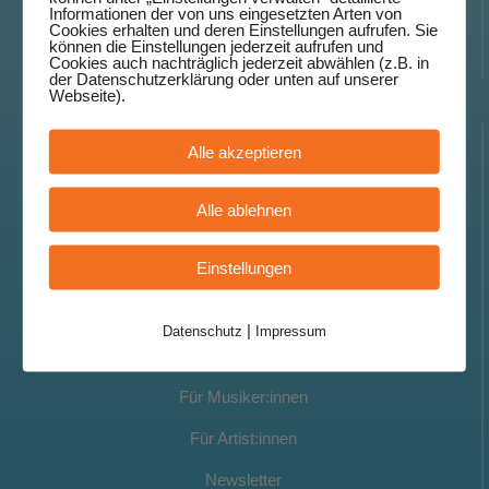
Informationen der von uns eingesetzten Arten von
kleine und große Besucher: Das ist das Internationale
Cookies erhalten und deren Einstellungen aufrufen. Sie
können die Einstellungen jederzeit aufrufen und
Straßenmusikfestival Ludwigsburg.
Cookies auch nachträglich jederzeit abwählen (z.B. in
der Datenschutzerklärung oder unten auf unserer
Webseite).
Infos
Alle akzeptieren
News
Alle ablehnen
Künstler:innen
Einstellungen
Infos
Impressionen
|
Datenschutz
Impressum
Kontakt
Für Musiker:innen
Für Artist:innen
Newsletter