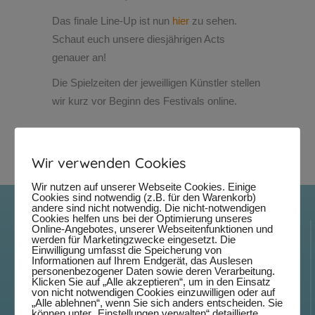
Das finale Line-Up ist nun
hier
zu sehen.
Schaut euch unsere diesjährigen Acts
genauer an!
Die Spielzeiten der jeweilligen Künstler stellen
wir kurz vor Beginn des Festivals online.
Wir verwenden Cookies
Wir nutzen auf unserer Webseite Cookies. Einige
Cookies sind notwendig (z.B. für den Warenkorb)
andere sind nicht notwendig. Die nicht-notwendigen
Cookies helfen uns bei der Optimierung unseres
Internationales Straßenmusikfestival
Online-Angebotes, unserer Webseitenfunktionen und
werden für Marketingzwecke eingesetzt. Die
Ludwigsburg
Einwilligung umfasst die Speicherung von
Informationen auf Ihrem Endgerät, das Auslesen
personenbezogener Daten sowie deren Verarbeitung.
Musik aus der ganzen Welt in einer einzigartigen Kulisse,
Klicken Sie auf „Alle akzeptieren“, um in den Einsatz
von nicht notwendigen Cookies einzuwilligen oder auf
hochkarätige Musiker:innen auf elf Bühnen, ein vielfältiges
„Alle ablehnen“, wenn Sie sich anders entscheiden. Sie
können unter „Einstellungen verwalten“ detaillierte
kulinarisches Angebot und viele besondere Momente für