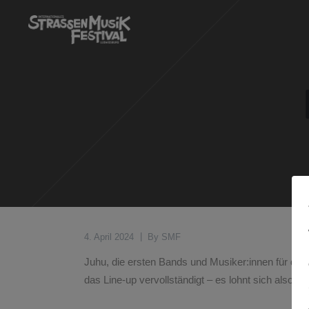
4. April 2024
By
SMF
Juhu, die ersten Bands und Musiker:innen für das 
das Line-up vervollständigt – es lohnt sich also,