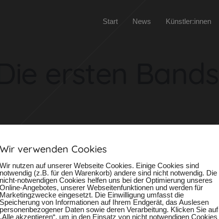
Start
News
Künstler:innen
Die ersten Bands
Wir verwenden Cookies
Wir nutzen auf unserer Webseite Cookies. Einige Cookies sind
notwendig (z.B. für den Warenkorb) andere sind nicht notwendig. Die
nicht-notwendigen Cookies helfen uns bei der Optimierung unseres
Internationale Straßenmusikfestival 2024 stehen fest!
Hier
findet man
Online-Angebotes, unserer Webseitenfunktionen und werden für
Marketingzwecke eingesetzt. Die Einwilligung umfasst die
 immer mal wieder vorbeizuschauen!
Speicherung von Informationen auf Ihrem Endgerät, das Auslesen
personenbezogener Daten sowie deren Verarbeitung. Klicken Sie auf
„Alle akzeptieren“, um in den Einsatz von nicht notwendigen Cookies