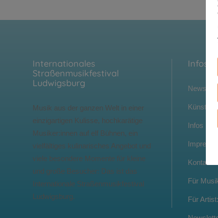
Internationales
Infos
Straßenmusikfestival
Ludwigsburg
News
Künstler:
Musik aus der ganzen Welt in einer
einzigartigen Kulisse, hochkarätige
Infos
Musiker:innen auf elf Bühnen, ein
Impressi
vielfältiges kulinarisches Angebot und
viele besondere Momente für kleine
Kontakt
und große Besucher: Das ist das
Für Musik
Internationale Straßenmusikfestival
Ludwigsburg.
Für Artist
Newslett