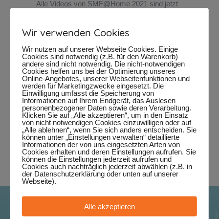
Alle Videos von SMF@Home 2021 sind jetzt
hier
zu finden, die Aufzeichnung der
Preisverleihung
hier
.
Wir verwenden Cookies
Wir freuen uns jetzt schon auf das 18.
Wir nutzen auf unserer Webseite Cookies. Einige
Internationale Straßenmusikfestival
Cookies sind notwendig (z.B. für den Warenkorb)
andere sind nicht notwendig. Die nicht-notwendigen
Ludwigsburg, das vom 03. bis 05. Juni 2022
Cookies helfen uns bei der Optimierung unseres
Online-Angebotes, unserer Webseitenfunktionen und
im Blühenden Barock stattfinden wird – save
werden für Marketingzwecke eingesetzt. Die
Einwilligung umfasst die Speicherung von
the date!
Informationen auf Ihrem Endgerät, das Auslesen
personenbezogener Daten sowie deren Verarbeitung.
Klicken Sie auf „Alle akzeptieren“, um in den Einsatz
von nicht notwendigen Cookies einzuwilligen oder auf
„Alle ablehnen“, wenn Sie sich anders entscheiden. Sie
können unter „Einstellungen verwalten“ detaillierte
Informationen der von uns eingesetzten Arten von
Cookies erhalten und deren Einstellungen aufrufen. Sie
können die Einstellungen jederzeit aufrufen und
Cookies auch nachträglich jederzeit abwählen (z.B. in
der Datenschutzerklärung oder unten auf unserer
Webseite).
Alle akzeptieren
Internationales Straßenmusikfestival