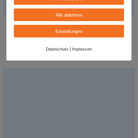
Alle ablehnen
Wild im Wald
Einstellungen
Stil:
- Cover, Land: - Deutschland
|
Datenschutz
Impressum
MEHR INFO