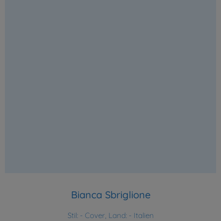
Bianca Sbriglione
Stil:
- Cover, Land: - Italien