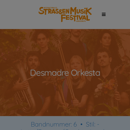
Desmadre Orkesta
Bandnummer: 6 •
Stil:
-