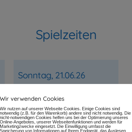
Spielzeiten
Sonntag, 21.06.26
Wir verwenden Cookies
UHRZEIT
BÜHNE
Wir nutzen auf unserer Webseite Cookies. Einige Cookies sind
16:00-16:30
Bühne I
notwendig (z.B. für den Warenkorb) andere sind nicht notwendig. Die
nicht-notwendigen Cookies helfen uns bei der Optimierung unseres
18:00-18:30
Bühne K
Online-Angebotes, unserer Webseitenfunktionen und werden für
Marketingzwecke eingesetzt. Die Einwilligung umfasst die
Speicherung von Informationen auf Ihrem Endgerät, das Auslesen