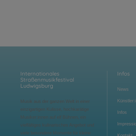
Internationales
Infos
Straßenmusikfestival
Ludwigsburg
News
Künstler:
Musik aus der ganzen Welt in einer
einzigartigen Kulisse, hochkarätige
Infos
Musiker:innen auf elf Bühnen, ein
Impressi
vielfältiges kulinarisches Angebot und
viele besondere Momente für kleine
Kontakt