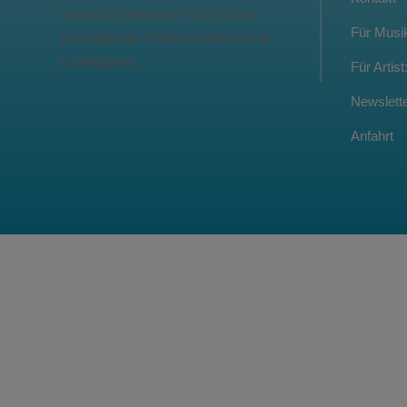
und große Besucher: Das ist das
Für Musik
Internationale Straßenmusikfestival
Ludwigsburg.
Für Artist
Newslett
Anfahrt