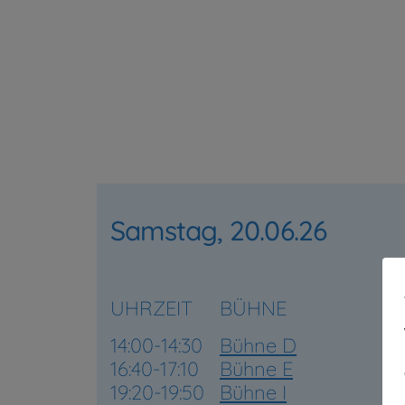
Samstag, 20.06.26
UHRZEIT
BÜHNE
14:00-14:30
Bühne D
16:40-17:10
Bühne E
19:20-19:50
Bühne I