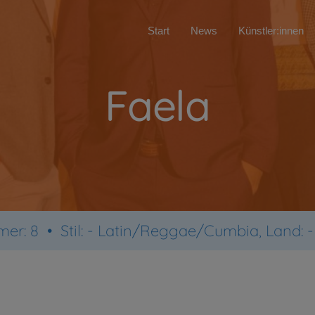
Start
News
Künstler:innen
Faela
er: 8 •
Stil:
- Latin/Reggae/Cumbia, Land: 