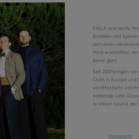
FAELA sind sechs Musi
Brasilien und Spani
dort einen vibrieren
Rock erschaffen, der
Beine geht.
Seit 2007bringen sie
Clubs in Europa und
veröffentlicht und ih
treibende Latin Groo
zu einem Sound, der
Homepage