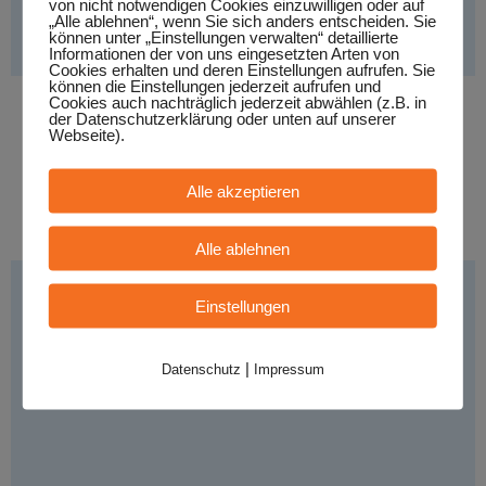
von nicht notwendigen Cookies einzuwilligen oder auf
„Alle ablehnen“, wenn Sie sich anders entscheiden. Sie
können unter „Einstellungen verwalten“ detaillierte
Informationen der von uns eingesetzten Arten von
Cookies erhalten und deren Einstellungen aufrufen. Sie
können die Einstellungen jederzeit aufrufen und
Cookies auch nachträglich jederzeit abwählen (z.B. in
der Datenschutzerklärung oder unten auf unserer
Drecksglomb
Webseite).
Stil:
- Singer/Songwriter/Folk, Land: - Deutschland
Alle akzeptieren
MEHR INFO
Alle ablehnen
Einstellungen
|
Datenschutz
Impressum