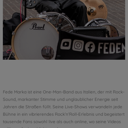
Fede Marka ist eine One-Man-Band aus Italien, der mit Rock-
Sound, markanter Stimme und unglaublicher Energie seit
Jahren die Straßen füllt. Seine Live‑Shows verwandeln jede
Bühne in ein vibrierendes Rock’n’Roll‑Erlebnis und begeistert
tausende Fans sowohl live als auch online, wo seine Videos