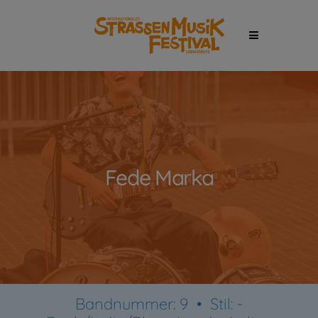
Fede Marka
Bandnummer: 9 •
Stil:
-