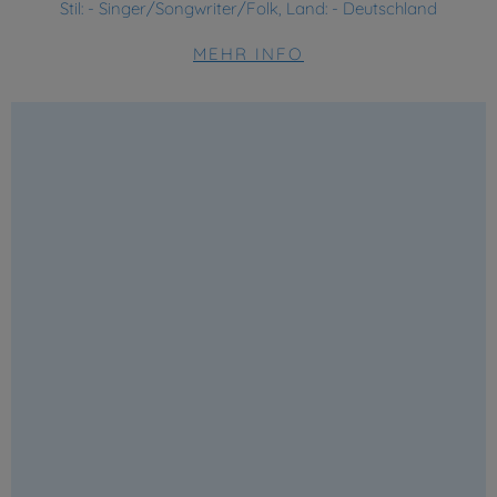
Stil:
- Singer/Songwriter/Folk, Land: - Deutschland
MEHR INFO