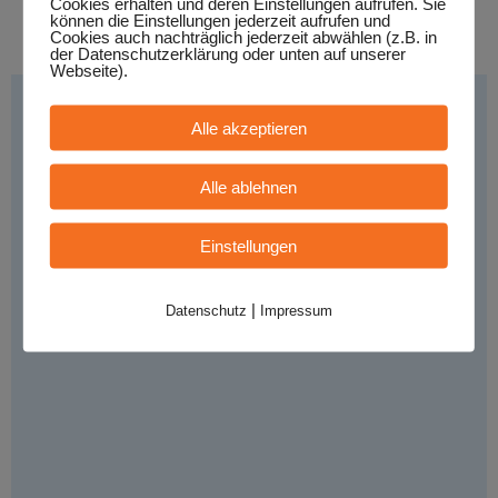
Cookies erhalten und deren Einstellungen aufrufen. Sie
können die Einstellungen jederzeit aufrufen und
MEHR INFO
Cookies auch nachträglich jederzeit abwählen (z.B. in
der Datenschutzerklärung oder unten auf unserer
Webseite).
Alle akzeptieren
Alle ablehnen
Einstellungen
|
Datenschutz
Impressum