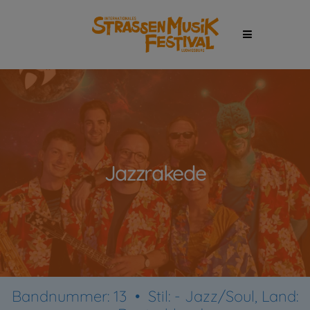
Jazzrakede
Bandnummer: 13 •
Stil:
- Jazz/Soul, Land: