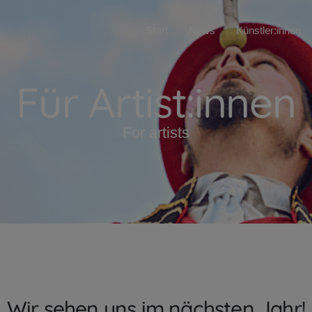
Start
News
Künstler:innen
Für Artist:innen
For artists
Wir sehen uns im nächsten Jahr!