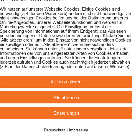
nn ist das Straßenmusikfestival? | When is the Straßenmus
Wir nutzen auf unserer Webseite Cookies. Einige Cookies sind
chste Festival findet vom 20. bis 21. Juni 2026 statt.
notwendig (z.B. für den Warenkorb) andere sind nicht notwendig. Die
nicht-notwendigen Cookies helfen uns bei der Optimierung unseres
Online-Angebotes, unserer Webseitenfunktionen und werden für
Marketingzwecke eingesetzt. Die Einwilligung umfasst die
xt festival will take place from June 20th – 21st 2026.
Speicherung von Informationen auf Ihrem Endgerät, das Auslesen
personenbezogener Daten sowie deren Verarbeitung. Klicken Sie auf
„Alle akzeptieren“, um in den Einsatz von nicht notwendigen Cookies
einzuwilligen oder auf „Alle ablehnen“, wenn Sie sich anders
entscheiden. Sie können unter „Einstellungen verwalten“ detaillierte
 ist das Straßenmusikfestival? | Where will the festival tak
Informationen der von uns eingesetzten Arten von Cookies erhalten
und deren Einstellungen aufrufen. Sie können die Einstellungen
stival findet im Blühenden Barock Ludwigsburg statt. Mehr Infos über 
jederzeit aufrufen und Cookies auch nachträglich jederzeit abwählen
(z.B. in der Datenschutzerklärung oder unten auf unserer Webseite).
stival will take place at the Blühendes Barock Ludwigsburg. Detailed 
Alle akzeptieren
Alle ablehnen
trittszeiten beim Straßenmusikfestival? | Play time at stree
ttszeiten sind Samstag und Sonntag 12:00 – 18:00 Uhr auf ausgewie
Einstellungen
mance times are Saturday and Sunday from 12:00 noon to 6:00 p.m. 
|
Datenschutz
Impressum