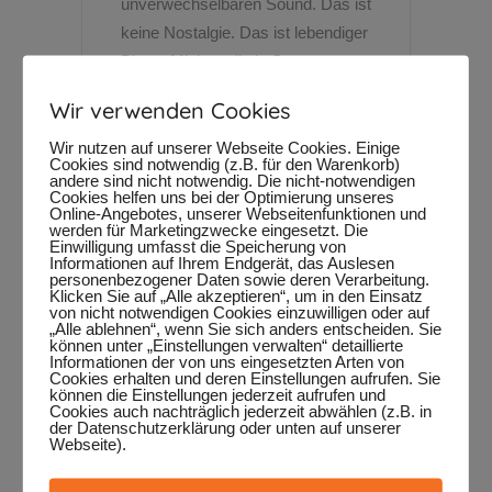
unverwechselbaren Sound. Das ist
keine Nostalgie. Das ist lebendiger
Blues. Mittlerweile in Stuttgart...
Wir verwenden Cookies
Wir nutzen auf unserer Webseite Cookies. Einige
Cookies sind notwendig (z.B. für den Warenkorb)
andere sind nicht notwendig. Die nicht-notwendigen
Cookies helfen uns bei der Optimierung unseres
Online-Angebotes, unserer Webseitenfunktionen und
werden für Marketingzwecke eingesetzt. Die
Einwilligung umfasst die Speicherung von
Roger William
Informationen auf Ihrem Endgerät, das Auslesen
personenbezogener Daten sowie deren Verarbeitung.
Klicken Sie auf „Alle akzeptieren“, um in den Einsatz
Smith
von nicht notwendigen Cookies einzuwilligen oder auf
„Alle ablehnen“, wenn Sie sich anders entscheiden. Sie
können unter „Einstellungen verwalten“ detaillierte
6. Mai 2025
By
SMF
Informationen der von uns eingesetzten Arten von
Cookies erhalten und deren Einstellungen aufrufen. Sie
Roger Smith bringt eine kraftvolle
können die Einstellungen jederzeit aufrufen und
Cookies auch nachträglich jederzeit abwählen (z.B. in
Mischung aus Blues und
der Datenschutzerklärung oder unten auf unserer
Americana ein weiteres Mal beim
Webseite).
Straßenmusikfestival auf die