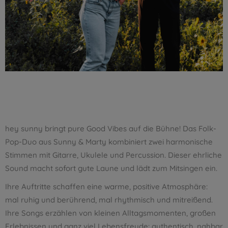
hey sunny bringt pure Good Vibes auf die Bühne! Das Folk-
Pop-Duo aus Sunny & Marty kombiniert zwei harmonische
Stimmen mit Gitarre, Ukulele und Percussion. Dieser ehrliche
Sound macht sofort gute Laune und lädt zum Mitsingen ein.
Ihre Auftritte schaffen eine warme, positive Atmosphäre:
mal ruhig und berührend, mal rhythmisch und mitreißend.
Ihre Songs erzählen von kleinen Alltagsmomenten, großen
Erlebnissen und ganz viel Lebensfreude: authentisch, nahbar