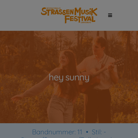
hey sunny
Bandnummer: 11 •
Stil:
-