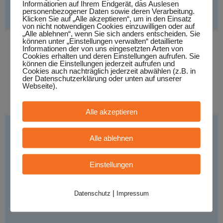
Informationen auf Ihrem Endgerät, das Auslesen
personenbezogener Daten sowie deren Verarbeitung.
Klicken Sie auf „Alle akzeptieren“, um in den Einsatz
von nicht notwendigen Cookies einzuwilligen oder auf
„Alle ablehnen“, wenn Sie sich anders entscheiden. Sie
können unter „Einstellungen verwalten“ detaillierte
Informationen der von uns eingesetzten Arten von
Cris Cosmo
Cookies erhalten und deren Einstellungen aufrufen. Sie
können die Einstellungen jederzeit aufrufen und
Cookies auch nachträglich jederzeit abwählen (z.B. in
Stil:
- Singer/Songwriter/Folk, Land: - Deutschland
der Datenschutzerklärung oder unten auf unserer
Webseite).
MEHR INFO
Alle akzeptieren
Alle ablehnen
Einstellungen
|
Datenschutz
Impressum