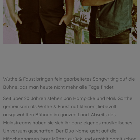
Wuthe & Faust bringen fein gearbeitetes Songwriting auf die
Bühne, das man heute nicht mehr alle Tage findet.
Seit über 20 Jahren stehen Jan Hampicke und Maik Garthe
gemeinsam als Wuthe & Faust auf kleinen, liebevoll
ausgewählten Bühnen im ganzen Land. Abseits des
Mainstreams haben sie sich ihr ganz eigenes musikalisches
Universum geschaffen. Der Duo Name geht auf die
Mädchennamen ihrer Mütter zurück und erzählt damit schon