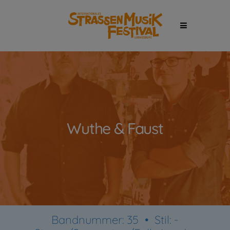
Wuthe & Faust
Bandnummer: 35 •
Stil:
-