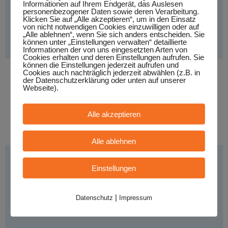
Informationen auf Ihrem Endgerät, das Auslesen
personenbezogener Daten sowie deren Verarbeitung.
Klicken Sie auf „Alle akzeptieren“, um in den Einsatz
von nicht notwendigen Cookies einzuwilligen oder auf
„Alle ablehnen“, wenn Sie sich anders entscheiden. Sie
können unter „Einstellungen verwalten“ detaillierte
Informationen der von uns eingesetzten Arten von
Cookies erhalten und deren Einstellungen aufrufen. Sie
können die Einstellungen jederzeit aufrufen und
Cookies auch nachträglich jederzeit abwählen (z.B. in
DenManTau
der Datenschutzerklärung oder unten auf unserer
Webseite).
Stil:
- Rock/Indie/Blues, Land: - Deutschland
Alle akzeptieren
MEHR INFO
Alle ablehnen
Einstellungen
|
Datenschutz
Impressum