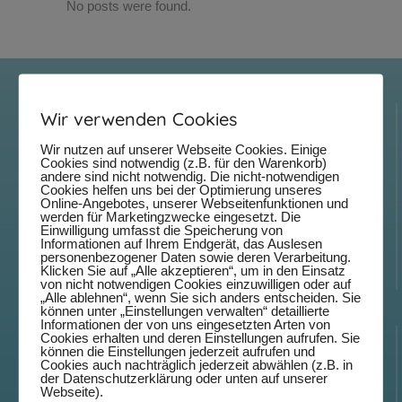
No posts were found.
Internationales Straßenmusikfestival
Wir verwenden Cookies
Ludwigsburg
Wir nutzen auf unserer Webseite Cookies. Einige
Cookies sind notwendig (z.B. für den Warenkorb)
Musik aus der ganzen Welt in einer einzigartigen Kulisse,
andere sind nicht notwendig. Die nicht-notwendigen
Cookies helfen uns bei der Optimierung unseres
hochkarätige Musiker:innen auf elf Bühnen, ein vielfältiges
Online-Angebotes, unserer Webseitenfunktionen und
werden für Marketingzwecke eingesetzt. Die
kulinarisches Angebot und viele besondere Momente für
Einwilligung umfasst die Speicherung von
Informationen auf Ihrem Endgerät, das Auslesen
kleine und große Besucher: Das ist das Internationale
personenbezogener Daten sowie deren Verarbeitung.
Straßenmusikfestival Ludwigsburg.
Klicken Sie auf „Alle akzeptieren“, um in den Einsatz
von nicht notwendigen Cookies einzuwilligen oder auf
„Alle ablehnen“, wenn Sie sich anders entscheiden. Sie
können unter „Einstellungen verwalten“ detaillierte
Informationen der von uns eingesetzten Arten von
Infos
Cookies erhalten und deren Einstellungen aufrufen. Sie
können die Einstellungen jederzeit aufrufen und
Cookies auch nachträglich jederzeit abwählen (z.B. in
der Datenschutzerklärung oder unten auf unserer
News
Webseite).