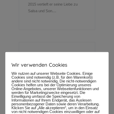
2015 vertieft er seine Liebe zu
Salsa und Son....
Loop ’n Loompa
Wir verwenden Cookies
17. April 2024
By
SMF
Wir nutzen auf unserer Webseite Cookies. Einige
Loop 'n Loompa bringt das Pflaster
Cookies sind notwendig (z.B. für den Warenkorb)
zum Beben, lange bevor jemand
andere sind nicht notwendig. Die nicht-notwendigen
Cookies helfen uns bei der Optimierung unseres
„Tanzfläche“ sagen kann. Die Band
Online-Angebotes, unserer Webseitenfunktionen und
werden für Marketingzwecke eingesetzt. Die
aus Spanien verwandelt seit
Einwilligung umfasst die Speicherung von
Informationen auf Ihrem Endgerät, das Auslesen
Jahren Straßen, Plätze und Ecken
personenbezogener Daten sowie deren Verarbeitung.
in spontane Dancefloors. Mit einer
Klicken Sie auf „Alle akzeptieren“, um in den Einsatz
von nicht notwendigen Cookies einzuwilligen oder auf
explosiven Mischung aus Rock,