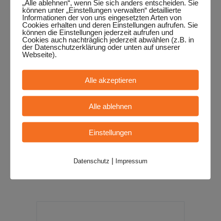
„Alle ablehnen“, wenn Sie sich anders entscheiden. Sie
können unter „Einstellungen verwalten“ detaillierte
Funk, Cumbica und Reggae, viel
Informationen der von uns eingesetzten Arten von
Cookies erhalten und deren Einstellungen aufrufen. Sie
Bewegung und akrobatischer
können die Einstellungen jederzeit aufrufen und
Spielfreude entsteht ein Sog, dem
Cookies auch nachträglich jederzeit abwählen (z.B. in
der Datenschutzerklärung oder unten auf unserer
man sich kaum entziehen kann.
Webseite).
Jeder Auftritt wächst mit dem
Publikum, wird lauter, wilder und
Alle akzeptieren
lebendiger, je mehr Menschen
stehen bleiben, klatschen und
Alle ablehnen
mittanzen. Loop ’n Loompa stehen
für echten Street Spirit: offene
Einstellungen
Räume, direkter...
|
Datenschutz
Impressum