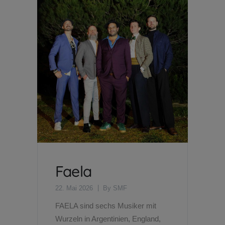
Faela
22. Mai 2026
By
SMF
FAELA sind sechs Musiker mit
Wurzeln in Argentinien, England,